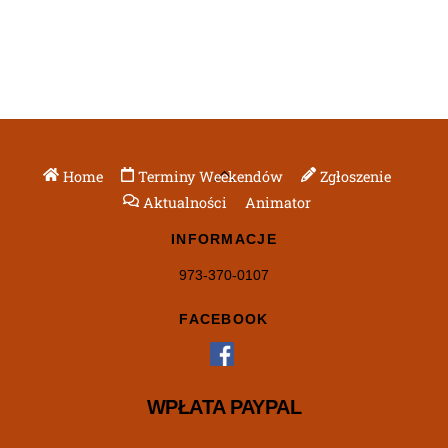
Back
Home
Terminy Weekendów
Zgłoszenie
To
Aktualności
Animator
Top
INFORMACJE
973-370-0107
FACEBOOK
WPŁATA PAYPAL