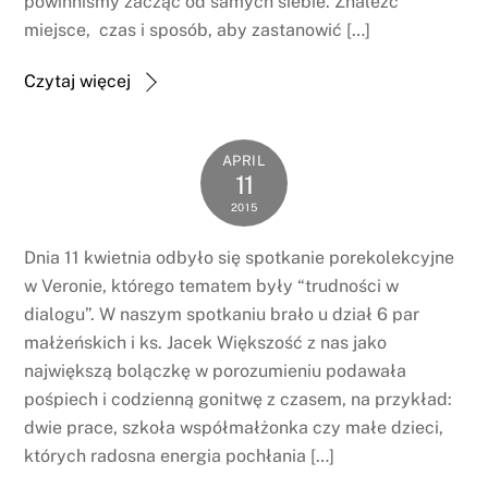
powinniśmy zacząć od samych siebie. Znaleźć
miejsce, czas i sposób, aby zastanowić […]
Czytaj więcej
APRIL
11
2015
Dnia 11 kwietnia odbyło się spotkanie porekolekcyjne
w Veronie, którego tematem były “trudności w
dialogu”. W naszym spotkaniu brało u dział 6 par
małżeńskich i ks. Jacek Większość z nas jako
największą bolączkę w porozumieniu podawała
pośpiech i codzienną gonitwę z czasem, na przykład:
dwie prace, szkoła współmałżonka czy małe dzieci,
których radosna energia pochłania […]