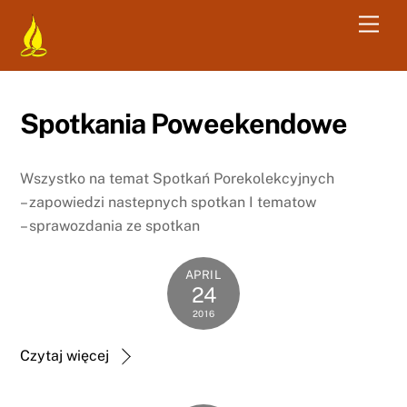
Skip
Men
to
content
Spotkania Poweekendowe
Wszystko na temat Spotkań Porekolekcyjnych
– zapowiedzi nastepnych spotkan I tematow
– sprawozdania ze spotkan
APRIL
24
2016
Czytaj więcej